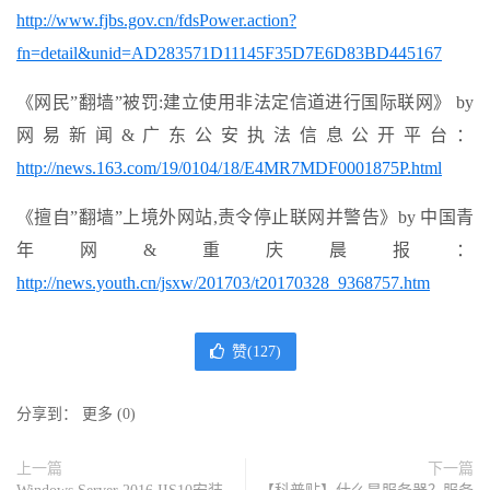
http://www.fjbs.gov.cn/fdsPower.action?
fn=detail&unid=AD283571D11145F35D7E6D83BD445167
《网民”翻墙”被罚:建立使用非法定信道进行国际联网》 by
网易新闻&广东公安执法信息公开平台：
http://news.163.com/19/0104/18/E4MR7MDF0001875P.html
《擅自”翻墙”上境外网站,责令停止联网并警告》by 中国青
年网&重庆晨报：
http://news.youth.cn/jsxw/201703/t20170328_9368757.htm
赞(
127
)
分享到：
更多
(
0
)
上一篇
下一篇