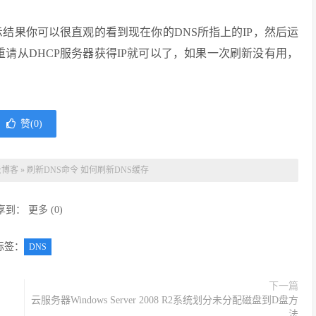
s缓存根据显示结果你可以很直观的看到现在你的DNS所指上的IP，然后运
nfig /renew重请从DHCP服务器获得IP就可以了，如果一次刷新没有用，
赞(
0
)
云博客
»
刷新DNS命令 如何刷新DNS缓存
享到：
更多
(
0
)
标签：
DNS
下一篇
云服务器Windows Server 2008 R2系统划分未分配磁盘到D盘方
法