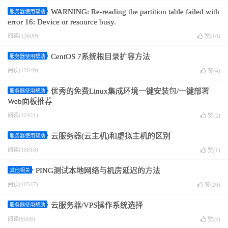
WARNING: Re-reading the partition table failed with
服务器使用帮助
error 16: Device or resource busy.
阅读(13609)
赞(
10
)
CentOS 7系统根目录扩容方法
服务器使用帮助
阅读(12649)
赞(
4
)
优秀的免费Linux集成环境一键安装包/一键部署
服务器使用帮助
Web面板推荐
阅读(12421)
赞(
2
)
云服务器(云主机)和虚拟主机的区别
服务器使用帮助
阅读(10818)
赞(
1
)
PING测试本地网络与机房延迟的方法
其他相关
阅读(10547)
赞(
29
)
云服务器/VPS操作系统选择
服务器使用帮助
阅读(8008)
赞(
4
)