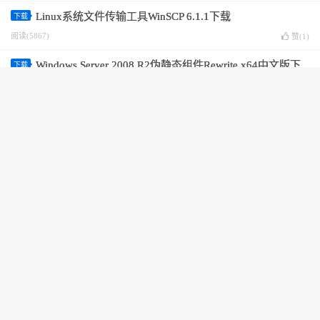
Linux系统文件传输工具WinSCP 6.1.1下载
下载
阅读(5867)
赞(
1
)
Windows Server 2008 R2伪静态组件Rewrite x64中文版下
下载
载
阅读(5428)
赞(
3
)
PuTTY 0.63中文绿色版下载
下载
阅读(4808)
赞(
2
)
Windows系统激活工具HEU_KMS_Activator_v23.1.0下载
下载
阅读(10081)
赞(
12
)
FTP软件FlashFXP最新中文破解版下载
下载
阅读(5013)
赞(
1
)
云服务器Linux系统使用WinSCP传输文件
服务器使用帮助
阅读(5947)
赞(
0
)