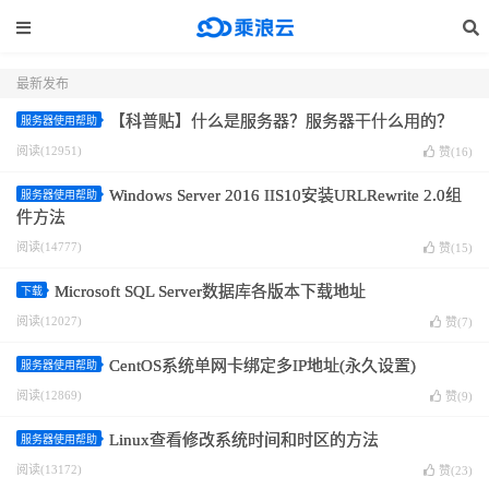
最新发布
【科普贴】什么是服务器？服务器干什么用的？
服务器使用帮助
阅读(12951)
赞(
16
)
Windows Server 2016 IIS10安装URLRewrite 2.0组
服务器使用帮助
件方法
阅读(14777)
赞(
15
)
Microsoft SQL Server数据库各版本下载地址
下载
阅读(12027)
赞(
7
)
CentOS系统单网卡绑定多IP地址(永久设置)
服务器使用帮助
阅读(12869)
赞(
9
)
Linux查看修改系统时间和时区的方法
服务器使用帮助
阅读(13172)
赞(
23
)