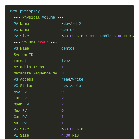
lvm
>
 pvdisplay

---
Physical
 volume 
---
  PV 
Name
/
dev
/
sda2

  VG 
Name
               centos

  PV 
Size
<
39.00
GiB
/
not
 usable 
3.00
MiB
Al
---
Volume
group
---
  VG 
Name
               centos

System
 ID

Format
                lvm2

Metadata
Areas
1
Metadata
Sequence
No
3
  VG 
Access
             read
/
write

  VG 
Status
             resizable

  MAX LV                
0
Cur
 LV                
2
Open
 LV               
2
Max
 PV                
0
Cur
 PV                
1
Act
 PV                
1
  VG 
Size
<
39.00
GiB
  PE 
Size
4.00
MiB