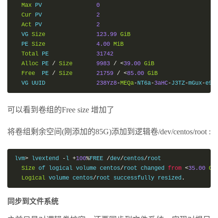
Max
 PV                
0
Cur
 PV                
2
Act
 PV                
2
  VG 
Size
123.99
GiB
  PE 
Size
4.00
MiB
Total
 PE              
31742
Alloc
 PE 
/
Size
9983
/
<
39.00
GiB
Free
  PE 
/
Size
21759
/
<
85.00
GiB
  VG UUID               
238Yz8
-
MEQa
-
NT6a
-
3aHC
-
J3TZ
-
mGux
-
e9v
可以看到卷组的Free size 增加了
将卷组剩余空间(刚添加的85G)添加到逻辑卷/dev/centos/root :
lvm
>
 lvextend 
-
l 
+
100
%
FREE 
/
dev
/
centos
/
root

Size
 of logical volume centos
/
root changed 
from
<
35.00
Gi
Logical
 volume centos
/
root successfully resized
.
同步到文件系统