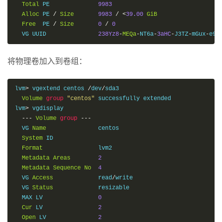
Total
 PE              
9983
Alloc
 PE 
/
Size
9983
/
<
39.00
GiB
Free
  PE 
/
Size
0
/
0
  VG UUID               
238Yz8
-
MEQa
-
NT6a
-
3aHC
-
J3TZ
-
mGux
-
e9v
将物理卷加入到卷组：
lvm
>
 vgextend centos 
/
dev
/
sda3

Volume
group
"centos"
 successfully extended

lvm
>
 vgdisplay

---
Volume
group
---
  VG 
Name
               centos

System
 ID

Format
                lvm2

Metadata
Areas
2
Metadata
Sequence
No
4
  VG 
Access
             read
/
write

  VG 
Status
             resizable

  MAX LV                
0
Cur
 LV                
2
Open
 LV               
2