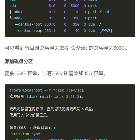
sda               
8
:
0
0
500G
0
├─
sda1            
8
:
1
0
1G
0
 part 
/
└─
sda2            
8
:
2
0
39G
0
 part

├─
centos
-
root 
253
:
0
0
35G
0
 lvm  
/
└─
centos
-
swap 
253
:
1
0
4G
0
 lvm  
[
SWAP
]
可以看到根目录总容量为35G, 设备sda 的总容量为500G。
添加磁盘分区
需要120G 容量，已有35G, 还需添加85G 容量。
[
root@localhost 
~]
# fdisk /dev/sda
欢迎使用
 fdisk 
(
util
-
linux 
2.23
.
2
)。
更改将停留在内存中，直到您决定将更改写入磁盘。
使用写入命令前请三思。
命令(输入
 m 
获取帮助)：
Partition
 type
: