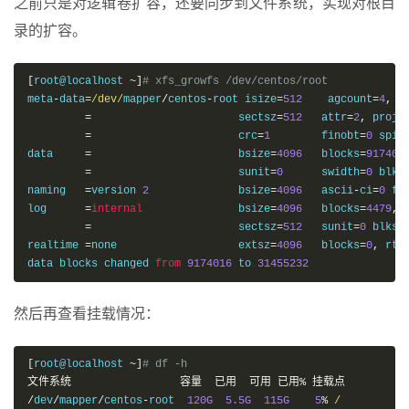
之前只是对逻辑卷扩容，还要同步到文件系统，实现对根目
录的扩容。
[
root@localhost 
~]
# xfs_growfs /dev/centos/root
meta
-
data
=
/dev/
mapper
/
centos
-
root isize
=
512
    agcount
=
4
,
 a
=
                       sectsz
=
512
   attr
=
2
,
 proji
=
                       crc
=
1
        finobt
=
0
 spin
data     
=
                       bsize
=
4096
   blocks
=
917401
=
                       sunit
=
0
      swidth
=
0
 blks

naming   
=
version 
2
              bsize
=
4096
   ascii
-
ci
=
0
 ft
log      
=
internal
               bsize
=
4096
   blocks
=
4479
,
 
=
                       sectsz
=
512
   sunit
=
0
 blks
,
realtime 
=
none                   extsz
=
4096
   blocks
=
0
,
 rte
data blocks changed 
from
9174016
 to 
31455232
然后再查看挂载情况：
[
root@localhost 
~]
# df -h
文件系统
容量
已用
可用
已用%
挂载点
/
dev
/
mapper
/
centos
-
root  
120G
5.5G
115G
5
%
/
