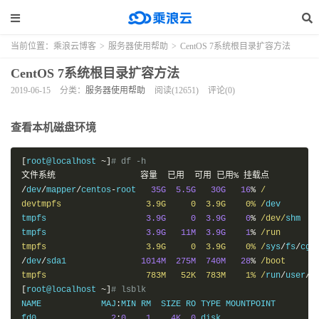
当前位置：
乘浪云博客
>
服务器使用帮助
>
CentOS 7系统根目录扩容方法
CentOS 7系统根目录扩容方法
2019-06-15
分类：
服务器使用帮助
阅读(12651)
评论(0)
查看本机磁盘环境
[
root@localhost 
~]
# df -h
文件系统
容量
已用
可用
已用%
挂载点
/
dev
/
mapper
/
centos
-
root   
35G
5.5G
30G
16
%
/

devtmpfs                 3.9G     0  3.9G    0% /
dev

tmpfs                    
3.9G
0
3.9G
0
%
/dev/
shm

tmpfs                    
3.9G
11M
3.9G
1
%
/run

tmpfs                    3.9G     0  3.9G    0% /
sys
/
fs
/
/
dev
/
sda1               
1014M
275M
740M
28
%
/boot

tmpfs                    783M   52K  783M    1% /
run
/
user
/
0
[
root@localhost 
~]
# lsblk
NAME            MAJ
:
MIN RM  SIZE RO TYPE MOUNTPOINT

fd0               
2
:
0
1
4K
0
 disk
