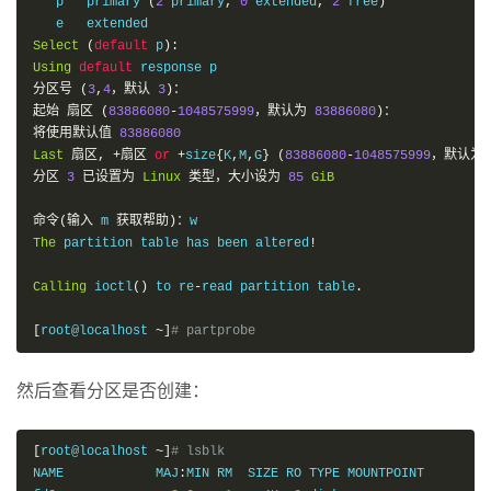
   p   primary 
(
2
 primary
,
0
 extended
,
2
 free
)
Select
(
default
 p
):
Using
default
分区号
(
3
,
4
，默认
3
)：
起始
扇区
(
83886080
-
1048575999
，默认为
83886080
)：
将使用默认值
83886080
Last
扇区,
+扇区
or
+
size
{
K
,
M
,
G
}
(
83886080
-
1048575999
，默认为
分区
3
已设置为
Linux
类型，大小设为
85
GiB
命令(输入
 m 
获取帮助)：
The
 partition table has been altered
!
Calling
 ioctl
()
 to re
-
read partition table
.
[
root@localhost 
~]
# partprobe
然后查看分区是否创建：
[
root@localhost 
~]
# lsblk
NAME            MAJ
:
MIN RM  SIZE RO TYPE MOUNTPOINT
