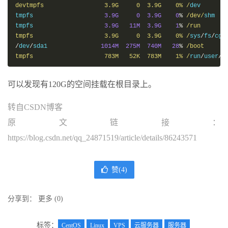
devtmpfs                 3.9G     0  3.9G    0% /
dev

tmpfs                    
3.9G
0
3.9G
0
%
/dev/
shm

tmpfs                    
3.9G
11M
3.9G
1
%
/run

tmpfs                    3.9G     0  3.9G    0% /
sys
/
fs
/
/
dev
/
sda1               
1014M
275M
740M
28
%
/boot

tmpfs                    783M   52K  783M    1% /
run
/
user
/
0
可以发现有120G的空间挂载在根目录上。
转自CSDN博客
原文链接：
https://blog.csdn.net/qq_24871519/article/details/86243571
赞(
4
)
分享到：
更多
(
0
)
标签：
CentOS
Linux
VPS
云服务器
服务器