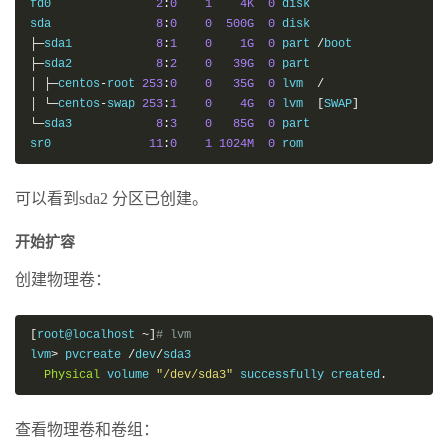
fd0               
2
:
0
1
4K
0
 disk

sda               
8
:
0
0
500G
0
├─
sda1            
8
:
1
0
1G
0
 part 
/
├─
sda2            
8
:
2
0
39G
0
│
├─
centos
-
root 
253
:
0
0
35G
0
 lvm  
/
│
└─
centos
-
swap 
253
:
1
0
4G
0
 lvm  
[
SWAP
]
└─
sda3            
8
:
3
0
85G
0
 part

sr0              
11
:
0
1
1024M
0
 rom
可以看到sda2 分区已创建。
开始扩容
创建物理卷：
[
root@localhost 
~]
# lvm
lvm
>
 pvcreate 
/
dev
/
sda3

Physical
 volume 
"/dev/sda3"
 successfully created
.
查看物理卷和卷组：