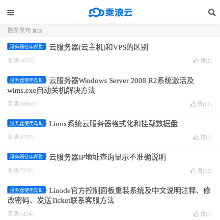
最新发布
第3页
云服务器(云主机)和VPS的区别
服务器使用帮助
阅读(4622)
赞(
0
)
云服务器Windows Server 2008 R2系统激活及
服务器使用帮助
wlms.exe自动关机解决方法
阅读(16655)
赞(
60
)
Linux系统云服务器格式化和挂载数据盘
服务器使用帮助
阅读(4705)
赞(
2
)
云服务器IP地址查询显示不准确说明
服务器使用帮助
阅读(7530)
赞(
15
)
Linode官方控制面板重装系统及中文说明注释、修
服务器使用帮助
改密码、发送Ticket联系客服方法
阅读(5134)
赞(
1
)