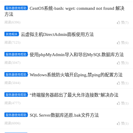
CentOS系统-bash: wget: command not found 解决
服务器使用帮助
方法
阅读(6396)
赞(
7
)
云虚拟主机DirectAdmin面板使用方法
其他相关
阅读(7125)
赞(
6
)
使用phpMyAdmin导入和导出MySQL数据库方法
服务器使用帮助
阅读(5047)
赞(
3
)
Windows系统防火墙开启ping,禁ping的配置方法
服务器使用帮助
阅读(5044)
赞(
1
)
“终端服务器超出了最大允许连接数”解决办法
服务器使用帮助
阅读(4777)
赞(
1
)
SQL Server数据库还原.bak文件方法
服务器使用帮助
阅读(6006)
赞(
1
)