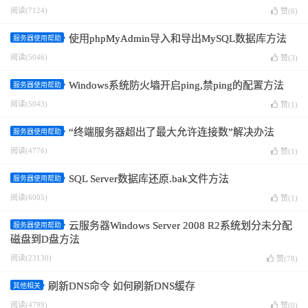
阅读(7124)
赞(
6
)
使用phpMyAdmin导入和导出MySQL数据库方法
服务器使用帮助
阅读(5046)
赞(
3
)
Windows系统防火墙开启ping,禁ping的配置方法
服务器使用帮助
阅读(5043)
赞(
1
)
“终端服务器超出了最大允许连接数”解决办法
服务器使用帮助
阅读(4776)
赞(
1
)
SQL Server数据库还原.bak文件方法
服务器使用帮助
阅读(6005)
赞(
1
)
云服务器Windows Server 2008 R2系统划分未分配
服务器使用帮助
磁盘到D盘方法
阅读(23130)
赞(
78
)
刷新DNS命令 如何刷新DNS缓存
其他相关
阅读(4799)
赞(
0
)